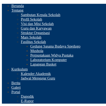
Beranda
Tentang
Sambutan Kepala Sekolah
Profil Sekolah
Visi dan Misi Sekolah
Guru dan Karyawan
Struktur Organisasi
Mars Sekolah
Fasilitas Sekolah
Gedung Sasana Budaya Spedugo
Mushola
Perpustakaan Widya Pustaka
Laboratorium Komputer
Lapangan Basket
Kurikulum
Kalender Akademik
Jadwal Mengajar Guru
Berita
Galeri
Portal
Dapodik
E-Rapor