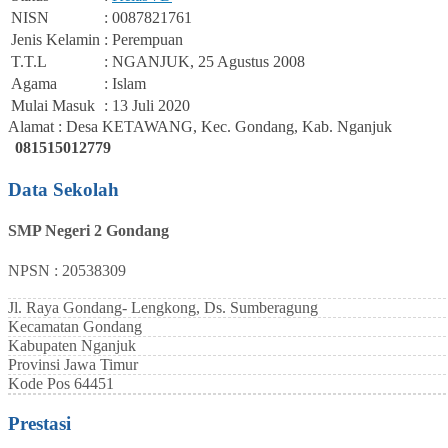
NISN
: 0087821761
Jenis Kelamin
: Perempuan
T.T.L
: NGANJUK, 25 Agustus 2008
Agama
: Islam
Mulai Masuk
: 13 Juli 2020
Alamat : Desa KETAWANG, Kec. Gondang, Kab. Nganjuk
081515012779
Data Sekolah
SMP Negeri 2 Gondang
NPSN : 20538309
Jl. Raya Gondang- Lengkong, Ds. Sumberagung
Kecamatan
Gondang
Kabupaten
Nganjuk
Provinsi
Jawa Timur
Kode Pos
64451
Prestasi