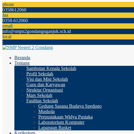
phone
0358612060
fax
0358-612060
email
info@smpn2gondangnganjuk.sch.id
local
:
Beranda
Tentang
Sambutan Kepala Sekolah
Profil Sekolah
Visi dan Misi Sekolah
Guru dan Karyawan
Struktur Organisasi
Mars Sekolah
Fasilitas Sekolah
Gedung Sasana Budaya Spedugo
Mushola
Perpustakaan Widya Pustaka
Laboratorium Komputer
Lapangan Basket
Kurikulum