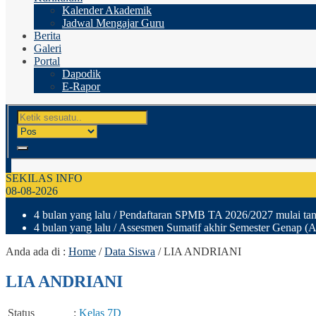
Kalender Akademik
Jadwal Mengajar Guru
Berita
Galeri
Portal
Dapodik
E-Rapor
SEKILAS INFO
08-08-2026
4 bulan yang lalu
/ Pendaftaran SPMB TA 2026/2027 mulai tang
4 bulan yang lalu
/ Assesmen Sumatif akhir Semester Genap (A
Anda ada di :
Home
/
Data Siswa
/
LIA ANDRIANI
LIA ANDRIANI
Status
:
Kelas 7D