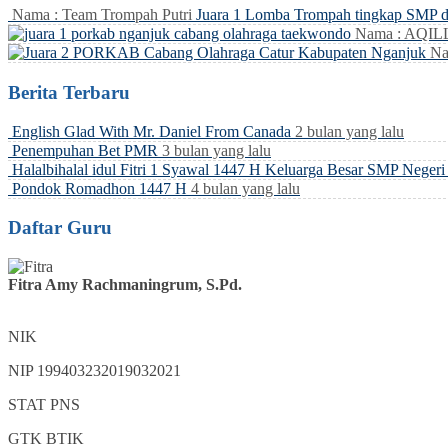
Nama : Team Trompah Putri
Juara 1 Lomba Trompah tingkap SMP 
Nama : AQI
Na
Berita Terbaru
English Glad With Mr. Daniel From Canada
2 bulan yang lalu
Penempuhan Bet PMR
3 bulan yang lalu
Halalbihalal idul Fitri 1 Syawal 1447 H Keluarga Besar SMP Neger
Pondok Romadhon 1447 H
4 bulan yang lalu
Daftar Guru
Fitra Amy Rachmaningrum, S.Pd.
NIK
NIP
199403232019032021
STAT
PNS
GTK
BTIK