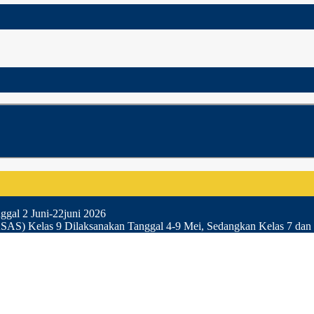
gal 2 Juni-22juni 2026
SAS) Kelas 9 Dilaksanakan Tanggal 4-9 Mei, Sedangkan Kelas 7 dan 