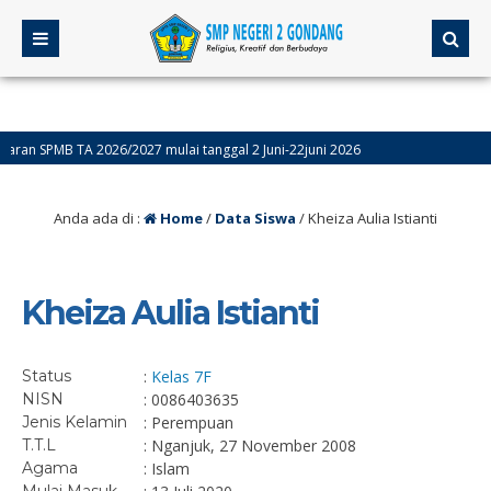
n SPMB TA 2026/2027 mulai tanggal 2 Juni-22juni 2026
umatif akhir Semester Genap (ASAS) Kelas 9 Dilaksanakan Tanggal 4-9 Mei, Sed
Anda ada di :
Home
/
Data Siswa
/
Kheiza Aulia Istianti
Kheiza Aulia Istianti
Status
:
Kelas 7F
NISN
: 0086403635
Jenis Kelamin
: Perempuan
T.T.L
: Nganjuk, 27 November 2008
Agama
: Islam