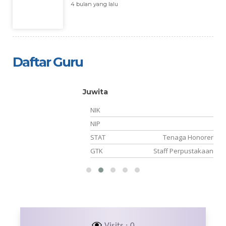
4 bulan yang lalu
Daftar Guru
Juwita
NIK
05
NIP
NS
STAT
Tenaga Honorer
PS
GTK
Staff Perpustakaan
Visits : 0