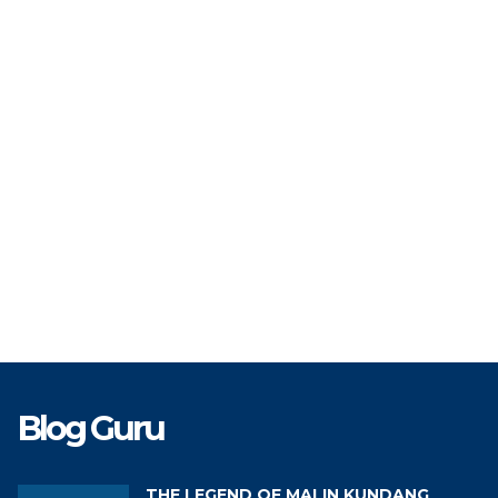
NIP
199403
TAT
PNS
STAT
TK
Guru IPA
GTK
Blog Guru
THE LEGEND OF MALIN KUNDANG