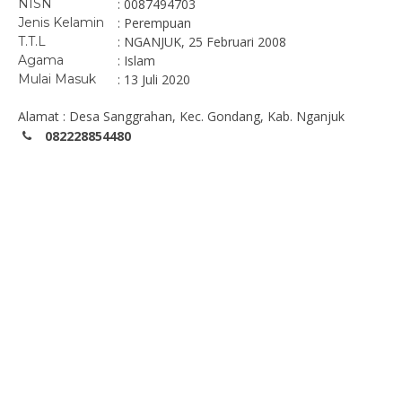
NISN
: 0087494703
Jenis Kelamin
: Perempuan
T.T.L
: NGANJUK, 25 Februari 2008
Agama
: Islam
Mulai Masuk
: 13 Juli 2020
Alamat : Desa Sanggrahan, Kec. Gondang, Kab. Nganjuk
082228854480