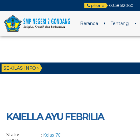
phone
0358612060
Beranda
Tentang
SEKILAS INFO
KAIELLA AYU FEBRILIA
Status
:
Kelas 7C