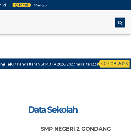
.id
local
14
:
44
25
07-08-2026
/ Pendaftaran SPMB TA 2026/2027 mulai tanggal 2 Juni-22juni 2026
Data Sekolah
SMP NEGERI 2 GONDANG