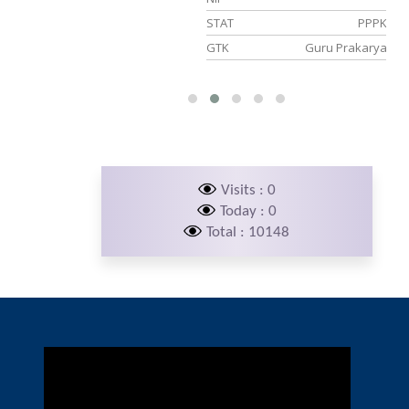
232019032021
STAT
PPPK
PNS
GTK
Guru Prakarya
BTIK
Visits : 0
Today : 0
Total : 10148