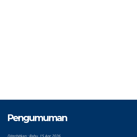
STAT
PNS
S
GTK
Guru Matematika
G
Pengumuman
Diterbitkan :
Rabu, 15 Apr 2026