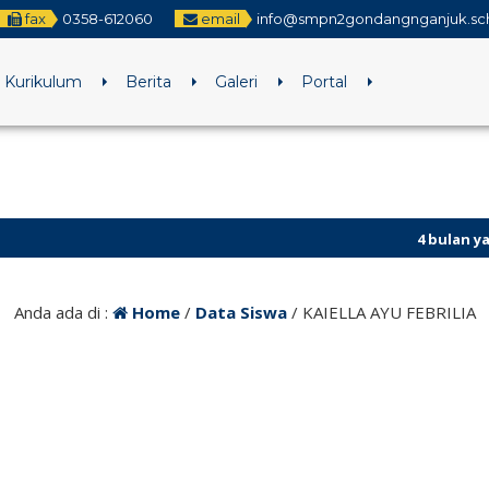
fax
0358-612060
email
info@smpn2gondangnganjuk.sch
Kurikulum
Berita
Galeri
Portal
4 bulan yang lalu
Anda ada di :
Home
/
Data Siswa
/
KAIELLA AYU FEBRILIA