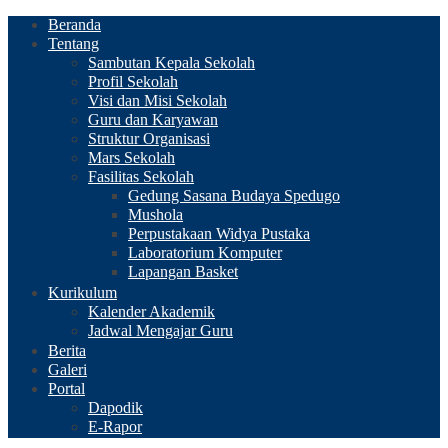
Beranda
Tentang
Sambutan Kepala Sekolah
Profil Sekolah
Visi dan Misi Sekolah
Guru dan Karyawan
Struktur Organisasi
Mars Sekolah
Fasilitas Sekolah
Gedung Sasana Budaya Spedugo
Mushola
Perpustakaan Widya Pustaka
Laboratorium Komputer
Lapangan Basket
Kurikulum
Kalender Akademik
Jadwal Mengajar Guru
Berita
Galeri
Portal
Dapodik
E-Rapor