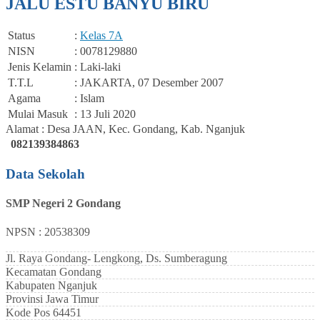
JALU ESTU BANYU BIRU
Status
:
Kelas 7A
NISN
: 0078129880
Jenis Kelamin
: Laki-laki
T.T.L
: JAKARTA, 07 Desember 2007
Agama
: Islam
Mulai Masuk
: 13 Juli 2020
Alamat : Desa JAAN, Kec. Gondang, Kab. Nganjuk
082139384863
Data Sekolah
SMP Negeri 2 Gondang
NPSN : 20538309
Jl. Raya Gondang- Lengkong, Ds. Sumberagung
Kecamatan
Gondang
Kabupaten
Nganjuk
Provinsi
Jawa Timur
Kode Pos
64451