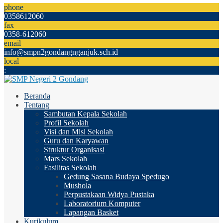
phone
0358612060
fax
0358-612060
email
info@smpn2gondangnganjuk.sch.id
local
:
Beranda
Tentang
Sambutan Kepala Sekolah
Profil Sekolah
Visi dan Misi Sekolah
Guru dan Karyawan
Struktur Organisasi
Mars Sekolah
Fasilitas Sekolah
Gedung Sasana Budaya Spedugo
Mushola
Perpustakaan Widya Pustaka
Laboratorium Komputer
Lapangan Basket
Kurikulum