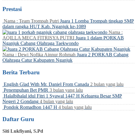
Prestasi
Nama : Team Trompah Putri
Juara 1 Lomba Trompah tingkap SMP
dalam rangka HUT Kab. Nganjuk ke-1089
Nama :
AQILLA MECA FITRISYA PUTRI
Juara 1 dalam PORKAB
Nganjuk Cabang Olahraga Taekwondo
Nama : Dewi Nofika Ainnur Rohmah
Juara 2 PORKAB Cabang
Olahraga Catur Kabupaten Nganjuk
Berita Terbaru
English Glad With Mr. Daniel From Canada
2 bulan yang lalu
Penempuhan Bet PMR
3 bulan yang lalu
Halalbihalal idul Fitri 1 Syawal 1447 H Keluarga Besar SMP
Negeri 2 Gondang
4 bulan yang lalu
Pondok Romadhon 1447 H
4 bulan yang lalu
Daftar Guru
Siti Lukfiyani, S.Pd