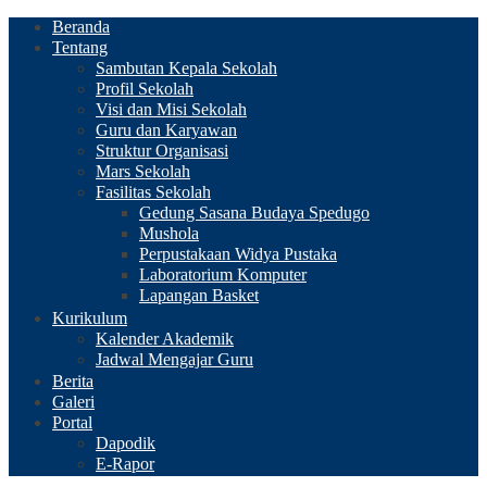
Beranda
Tentang
Sambutan Kepala Sekolah
Profil Sekolah
Visi dan Misi Sekolah
Guru dan Karyawan
Struktur Organisasi
Mars Sekolah
Fasilitas Sekolah
Gedung Sasana Budaya Spedugo
Mushola
Perpustakaan Widya Pustaka
Laboratorium Komputer
Lapangan Basket
Kurikulum
Kalender Akademik
Jadwal Mengajar Guru
Berita
Galeri
Portal
Dapodik
E-Rapor