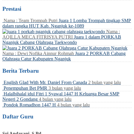
Prestasi
Nama : Team Trompah Putri
Juara 1 Lomba Trompah tingkap SMP
dalam rangka HUT Kab. Nganjuk ke-1089
Nama :
AQILLA MECA FITRISYA PUTRI
Juara 1 dalam PORKAB
Nganjuk Cabang Olahraga Taekwondo
Nama : Dewi Nofika Ainnur Rohmah
Juara 2 PORKAB Cabang
Olahraga Catur Kabupaten Nganjuk
Berita Terbaru
English Glad With Mr. Daniel From Canada
2 bulan yang lalu
Penempuhan Bet PMR
3 bulan yang lalu
Halalbihalal idul Fitri 1 Syawal 1447 H Keluarga Besar SMP
Negeri 2 Gondang
4 bulan yang lalu
Pondok Romadhon 1447 H
4 bulan yang lalu
Daftar Guru
Sri Andayani, S.Pd.