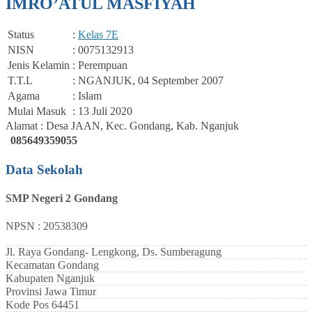
IMRO’ATUL MASFIYAH
Status
:
Kelas 7E
NISN
: 0075132913
Jenis Kelamin
: Perempuan
T.T.L
: NGANJUK, 04 September 2007
Agama
: Islam
Mulai Masuk
: 13 Juli 2020
Alamat : Desa JAAN, Kec. Gondang, Kab. Nganjuk
085649359055
Data Sekolah
SMP Negeri 2 Gondang
NPSN : 20538309
Jl. Raya Gondang- Lengkong, Ds. Sumberagung
Kecamatan
Gondang
Kabupaten
Nganjuk
Provinsi
Jawa Timur
Kode Pos
64451