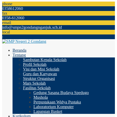
phone
0358612060
fax
0358-612060
email
info@smpn2gondangnganjuk.sch.id
local
:
Beranda
Tentang
Sambutan Kepala Sekolah
Profil Sekolah
Visi dan Misi Sekolah
Guru dan Karyawan
Struktur Organisasi
Mars Sekolah
Fasilitas Sekolah
Gedung Sasana Budaya Spedugo
Mushola
Perpustakaan Widya Pustaka
Laboratorium Komputer
Lapangan Basket
Kurikulum