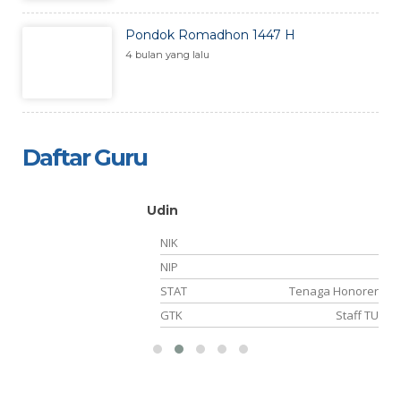
Pondok Romadhon 1447 H
4 bulan yang lalu
Daftar Guru
Udin
NIK
11
NIP
NS
STAT
Tenaga Honorer
ka
GTK
Staff TU