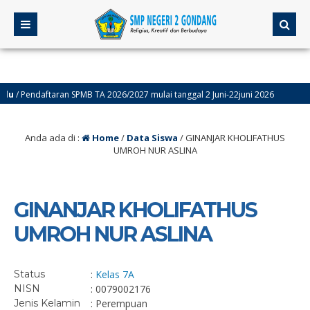
/ Pendaftaran SPMB TA 2026/2027 mulai tanggal 2 Juni-22juni 2026
4 
Anda ada di :
Home
/
Data Siswa
/
GINANJAR KHOLIFATHUS
UMROH NUR ASLINA
GINANJAR KHOLIFATHUS
UMROH NUR ASLINA
Status
:
Kelas 7A
NISN
: 0079002176
Jenis Kelamin
: Perempuan