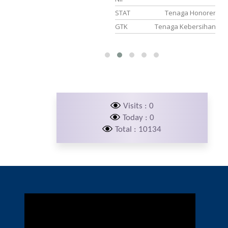
PNS
STAT
Tenaga Honorer
Guru IPS
GTK
Tenaga Kebersihan
Visits : 0
Today : 0
Total : 10134