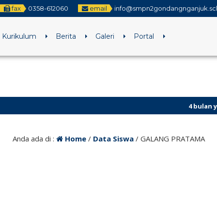
fax
0358-612060
email
info@smpn2gondangnganjuk.sch
Kurikulum
Berita
Galeri
Portal
4 bulan yang lal
Anda ada di :
Home
/
Data Siswa
/
GALANG PRATAMA