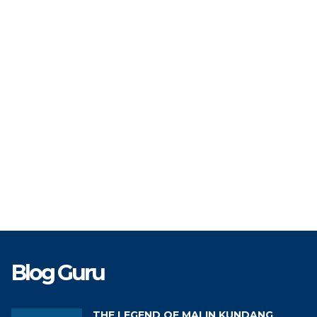
TAT
PPPK
STAT
TK
Guru Olahraga
GTK
Blog Guru
THE LEGEND OF MALIN KUNDANG