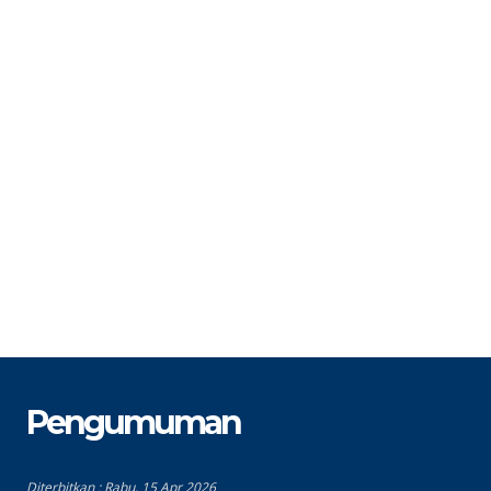
STAT
Tenaga Honorer
S
GTK
Staff TU
G
Pengumuman
Diterbitkan :
Rabu, 15 Apr 2026