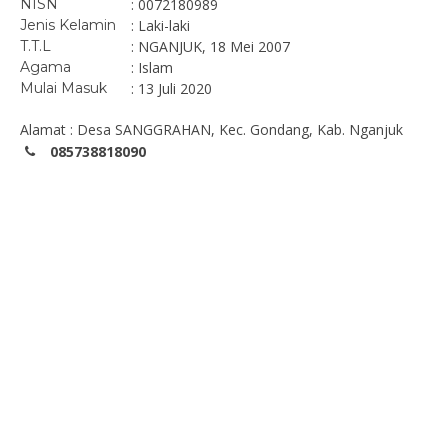
NISN
: 0072180989
Jenis Kelamin
: Laki-laki
T.T.L
: NGANJUK, 18 Mei 2007
Agama
: Islam
Mulai Masuk
: 13 Juli 2020
Alamat : Desa SANGGRAHAN, Kec. Gondang, Kab. Nganjuk
085738818090