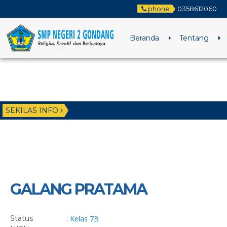
phone
0358612060
Beranda
Tentang
SEKILAS INFO
GALANG PRATAMA
Status
:
Kelas 7B