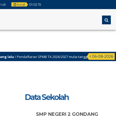
.id
local
01
:
02
15
06-08-2026
u
/ Pendaftaran SPMB TA 2026/2027 mulai tanggal 2 Juni-22juni 2026
Data Sekolah
SMP NEGERI 2 GONDANG