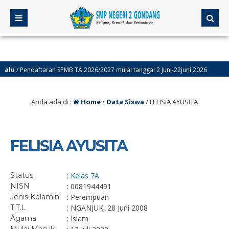
lu
/ Pendaftaran SPMB TA 2026/2027 mulai tanggal 2 Juni-22juni 2026
Anda ada di :
Home
/
Data Siswa
/
FELISIA AYUSITA
FELISIA AYUSITA
Status
:
Kelas 7A
NISN
: 0081944491
Jenis Kelamin
: Perempuan
T.T.L
: NGANJUK, 28 Juni 2008
Agama
: Islam