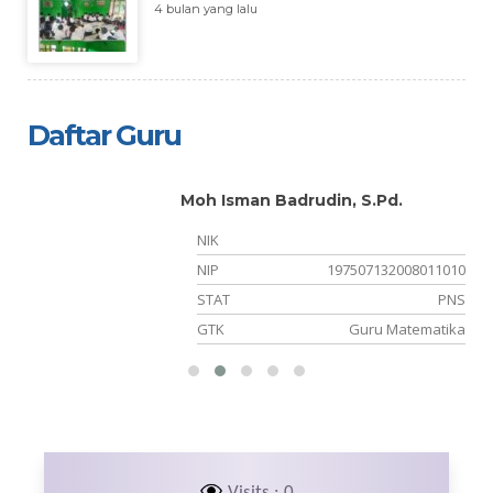
4 bulan yang lalu
Daftar Guru
Moh Isman Badrudin, S.Pd.
NIK
01
NIP
197507132008011010
PK
STAT
PNS
ia
GTK
Guru Matematika
Visits : 0