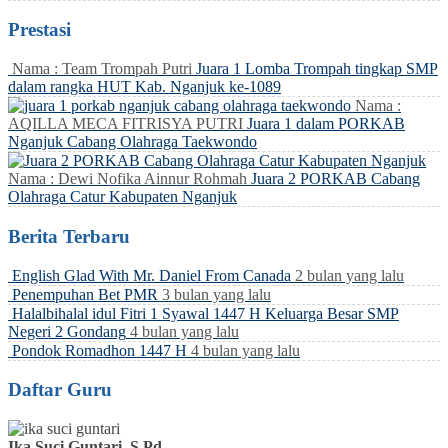
Prestasi
Nama : Team Trompah Putri
Juara 1 Lomba Trompah tingkap SMP
dalam rangka HUT Kab. Nganjuk ke-1089
Nama :
AQILLA MECA FITRISYA PUTRI
Juara 1 dalam PORKAB
Nganjuk Cabang Olahraga Taekwondo
Nama : Dewi Nofika Ainnur Rohmah
Juara 2 PORKAB Cabang
Olahraga Catur Kabupaten Nganjuk
Berita Terbaru
English Glad With Mr. Daniel From Canada
2 bulan yang lalu
Penempuhan Bet PMR
3 bulan yang lalu
Halalbihalal idul Fitri 1 Syawal 1447 H Keluarga Besar SMP
Negeri 2 Gondang
4 bulan yang lalu
Pondok Romadhon 1447 H
4 bulan yang lalu
Daftar Guru
Ika Suci Guntari, S.Pd.