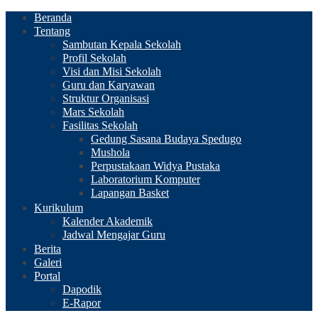
Beranda
Tentang
Sambutan Kepala Sekolah
Profil Sekolah
Visi dan Misi Sekolah
Guru dan Karyawan
Struktur Organisasi
Mars Sekolah
Fasilitas Sekolah
Gedung Sasana Budaya Spedugo
Mushola
Perpustakaan Widya Pustaka
Laboratorium Komputer
Lapangan Basket
Kurikulum
Kalender Akademik
Jadwal Mengajar Guru
Berita
Galeri
Portal
Dapodik
E-Rapor