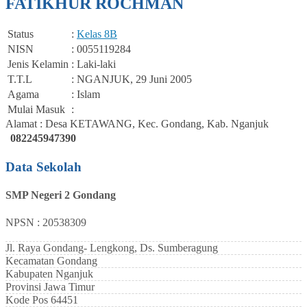
FATIKHUR ROCHMAN
Status
:
Kelas 8B
NISN
: 0055119284
Jenis Kelamin
: Laki-laki
T.T.L
: NGANJUK, 29 Juni 2005
Agama
: Islam
Mulai Masuk
:
Alamat : Desa KETAWANG, Kec. Gondang, Kab. Nganjuk
082245947390
Data Sekolah
SMP Negeri 2 Gondang
NPSN : 20538309
Jl. Raya Gondang- Lengkong, Ds. Sumberagung
Kecamatan
Gondang
Kabupaten
Nganjuk
Provinsi
Jawa Timur
Kode Pos
64451