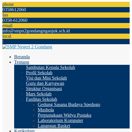
phone
0358612060
fax
0358-612060
email
info@smpn2gondangnganjuk.sch.id
local
:
Beranda
Tentang
Sambutan Kepala Sekolah
Profil Sekolah
Visi dan Misi Sekolah
Guru dan Karyawan
Struktur Organisasi
Mars Sekolah
Fasilitas Sekolah
Gedung Sasana Budaya Spedugo
Mushola
Perpustakaan Widya Pustaka
Laboratorium Komputer
Lapangan Basket
Kurikulum