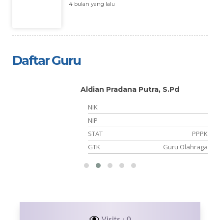
4 bulan yang lalu
Daftar Guru
Aldian Pradana Putra, S.Pd
NIK
NIP
er
STAT
PPPK
an
GTK
Guru Olahraga
Visits : 0