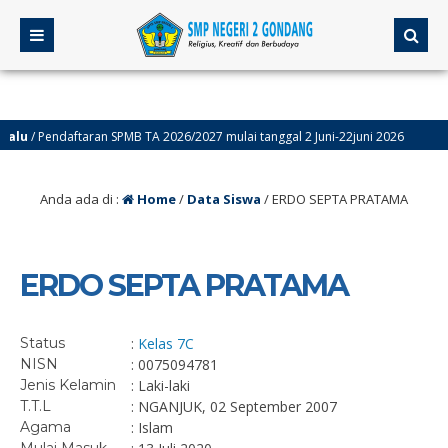
u
/ Pendaftaran SPMB TA 2026/2027 mulai tanggal 2 Juni-22juni 2026
4
Anda ada di :
Home
/
Data Siswa
/
ERDO SEPTA PRATAMA
ERDO SEPTA PRATAMA
Status
:
Kelas 7C
NISN
: 0075094781
Jenis Kelamin
: Laki-laki
T.T.L
: NGANJUK, 02 September 2007
Agama
: Islam