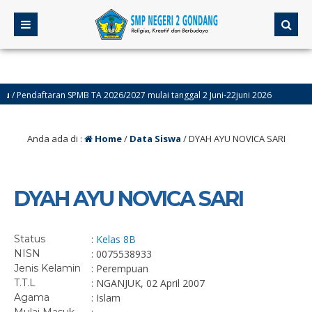
 Pendaftaran SPMB TA 2026/2027 mulai tanggal 2 Juni-22juni 2026
4 b
Anda ada di :
Home
/
Data Siswa
/
DYAH AYU NOVICA SARI
DYAH AYU NOVICA SARI
Status
:
Kelas 8B
NISN
: 0075538933
Jenis Kelamin
: Perempuan
T.T.L
: NGANJUK, 02 April 2007
Agama
: Islam