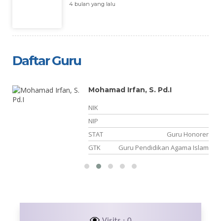
4 bulan yang lalu
Daftar Guru
Mohamad Irfan, S. Pd.I
NIK
NIP
er
STAT
Guru Honorer
an
GTK
Guru Pendidikan Agama Islam
Visits : 0