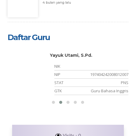
4 bulan yang lalu
Daftar Guru
Yayuk Utami, S.Pd.
NIK
04
NIP
197404242008012007
NS
STAT
PNS
PA
GTK
Guru Bahasa Inggris
Visits : 0