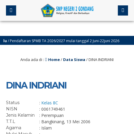
/ Pendaftaran SPMB TA 2026/2027 mulai tanggal 2 Juni-22juni 2026
4 
Anda ada di :
Home
/
Data Siswa
/
DINA INDRIANI
DINA INDRIANI
Status
:
Kelas 8C
NISN
: 0061749461
Jenis Kelamin
: Perempuan
T.T.L
: Bangkinang, 13 Mei 2006
Agama
: Islam