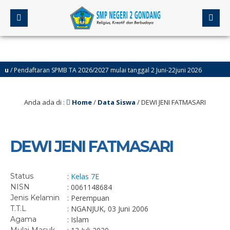
 Pendaftaran SPMB TA 2026/2027 mulai tanggal 2 Juni-22juni 2026
5 
Anda ada di :
Home
/
Data Siswa
/
DEWI JENI FATMASARI
DEWI JENI FATMASARI
Status
:
Kelas 7E
NISN
: 0061148684
Jenis Kelamin
: Perempuan
T.T.L
: NGANJUK, 03 Juni 2006
Agama
: Islam