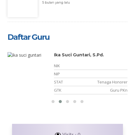
5 bulan yang lalu
Daftar Guru
Ika Suci Guntari, S.Pd.
NIK
NIP
PK
STAT
Tenaga Honorer
Kn
GTK
Guru PKn
Visits : 0