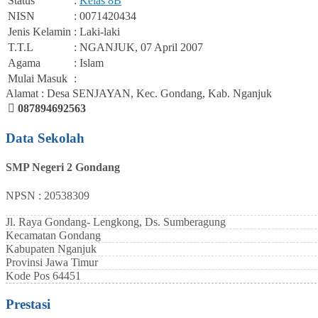
Status
:
Kelas 8B
NISN
: 0071420434
Jenis Kelamin
: Laki-laki
T.T.L
: NGANJUK, 07 April 2007
Agama
: Islam
Mulai Masuk
:
Alamat : Desa SENJAYAN, Kec. Gondang, Kab. Nganjuk
087894692563
Data Sekolah
SMP Negeri 2 Gondang
NPSN : 20538309
Jl. Raya Gondang- Lengkong, Ds. Sumberagung
Kecamatan
Gondang
Kabupaten
Nganjuk
Provinsi
Jawa Timur
Kode Pos
64451
Prestasi