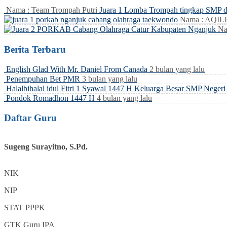
Nama : Team Trompah Putri
Juara 1 Lomba Trompah tingkap SMP 
Nama : AQI
Na
Berita Terbaru
English Glad With Mr. Daniel From Canada
2 bulan yang lalu
Penempuhan Bet PMR
3 bulan yang lalu
Halalbihalal idul Fitri 1 Syawal 1447 H Keluarga Besar SMP Neger
Pondok Romadhon 1447 H
4 bulan yang lalu
Daftar Guru
Sugeng Surayitno, S.Pd.
NIK
NIP
STAT
PPPK
GTK
Guru IPA