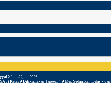
gal 2 Juni-22juni 2026
SAS) Kelas 9 Dilaksanakan Tanggal 4-9 Mei, Sedangkan Kelas 7 dan 
H