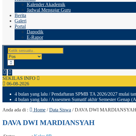
Kalender Akademik
Jadwal Mengajar Guru
Berita
Galeri
Portal
Dapodik
E-Rapor
SEKILAS INFO
06-08-2026
4 bulan yang lalu
/ Pendaftaran SPMB TA 2026/2027 mulai tang
4 bulan yang lalu
/ Assesmen Sumatif akhir Semester Genap (A
Anda ada di :
Home
/
Data Siswa
/
DAVA DWI MARDIANSYA
DAVA DWI MARDIANSYAH