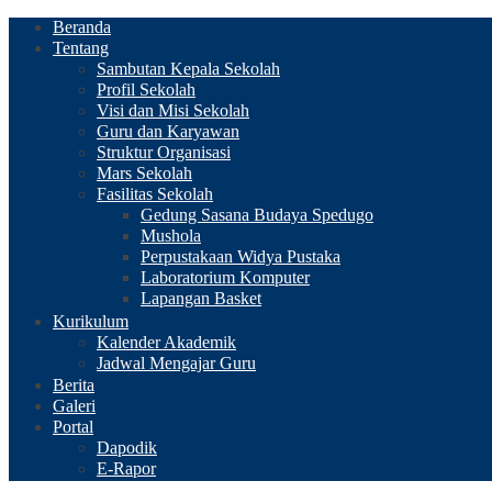
Beranda
Tentang
Sambutan Kepala Sekolah
Profil Sekolah
Visi dan Misi Sekolah
Guru dan Karyawan
Struktur Organisasi
Mars Sekolah
Fasilitas Sekolah
Gedung Sasana Budaya Spedugo
Mushola
Perpustakaan Widya Pustaka
Laboratorium Komputer
Lapangan Basket
Kurikulum
Kalender Akademik
Jadwal Mengajar Guru
Berita
Galeri
Portal
Dapodik
E-Rapor