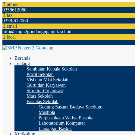
phone
0358612060
fax
0358-612060
email
info@smpn2gondangnganjuk.sch.id
local
:
Beranda
Tentang
Sambutan Kepala Sekolah
Profil Sekolah
Visi dan Misi Sekolah
Guru dan Karyawan
Struktur Organisasi
Mars Sekolah
Fasilitas Sekolah
Gedung Sasana Budaya Spedugo
Mushola
Perpustakaan Widya Pustaka
Laboratorium Komputer
Lapangan Basket
Kurikulum