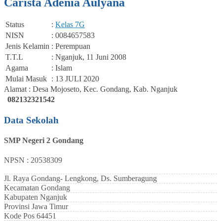
Carista Adenia Aulyana
Status
:
Kelas 7G
NISN
: 0084657583
Jenis Kelamin
: Perempuan
T.T.L
: Nganjuk, 11 Juni 2008
Agama
: Islam
Mulai Masuk
: 13 JULI 2020
Alamat : Desa Mojoseto, Kec. Gondang, Kab. Nganjuk
082132321542
Data Sekolah
SMP Negeri 2 Gondang
NPSN : 20538309
Jl. Raya Gondang- Lengkong, Ds. Sumberagung
Kecamatan
Gondang
Kabupaten
Nganjuk
Provinsi
Jawa Timur
Kode Pos
64451