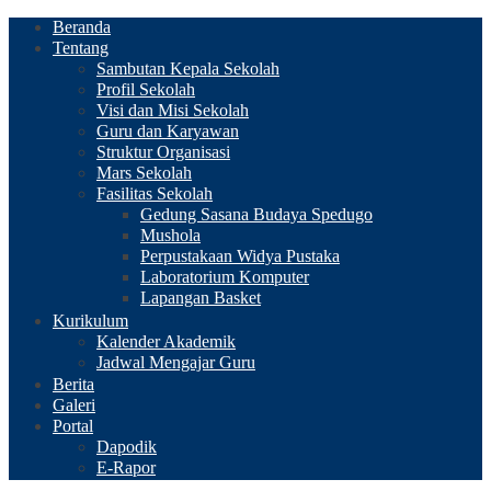
Beranda
Tentang
Sambutan Kepala Sekolah
Profil Sekolah
Visi dan Misi Sekolah
Guru dan Karyawan
Struktur Organisasi
Mars Sekolah
Fasilitas Sekolah
Gedung Sasana Budaya Spedugo
Mushola
Perpustakaan Widya Pustaka
Laboratorium Komputer
Lapangan Basket
Kurikulum
Kalender Akademik
Jadwal Mengajar Guru
Berita
Galeri
Portal
Dapodik
E-Rapor