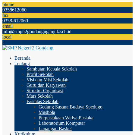
phone
0358612060
fax
0358-612060
email
info@smpn2gondangnganjuk.sch.id
local
:
Beranda
Tentang
Sambutan Kepala Sekolah
Profil Sekolah
Visi dan Misi Sekolah
Guru dan Karyawan
Struktur Organisasi
Mars Sekolah
Fasilitas Sekolah
Gedung Sasana Budaya Spedugo
Mushola
Perpustakaan Widya Pustaka
Laboratorium Komputer
Lapangan Basket
Kurikulum