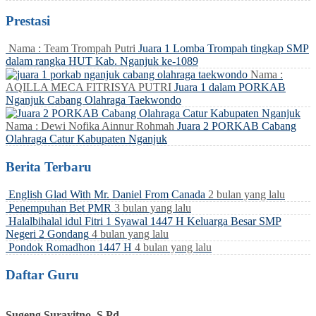
Prestasi
Nama : Team Trompah Putri
Juara 1 Lomba Trompah tingkap SMP
dalam rangka HUT Kab. Nganjuk ke-1089
Nama :
AQILLA MECA FITRISYA PUTRI
Juara 1 dalam PORKAB
Nganjuk Cabang Olahraga Taekwondo
Nama : Dewi Nofika Ainnur Rohmah
Juara 2 PORKAB Cabang
Olahraga Catur Kabupaten Nganjuk
Berita Terbaru
English Glad With Mr. Daniel From Canada
2 bulan yang lalu
Penempuhan Bet PMR
3 bulan yang lalu
Halalbihalal idul Fitri 1 Syawal 1447 H Keluarga Besar SMP
Negeri 2 Gondang
4 bulan yang lalu
Pondok Romadhon 1447 H
4 bulan yang lalu
Daftar Guru
Sugeng Surayitno, S.Pd.