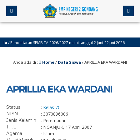
/ Pendaftaran SPMB TA 2026/2027 mulai tanggal 2 Juni-22juni 2026
4 
Anda ada di :
Home
/
Data Siswa
/
APRILLIA EKA WARDANI
APRILLIA EKA WARDANI
Status
:
Kelas 7C
NISN
: 3070896006
Jenis Kelamin
: Perempuan
T.T.L
: NGANJUK, 17 April 2007
Agama
: Islam