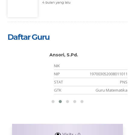
4 bulan yang lalu
Daftar Guru
Ansori, S.Pd.
NIK
35
NIP
197003052008011011
NS
STAT
PNS
PS
GTK
Guru Matematika
Visits : 0