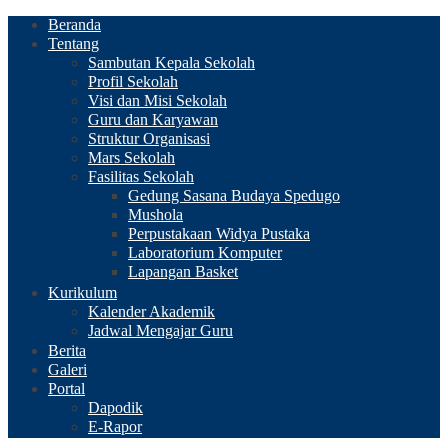
Beranda
Tentang
Sambutan Kepala Sekolah
Profil Sekolah
Visi dan Misi Sekolah
Guru dan Karyawan
Struktur Organisasi
Mars Sekolah
Fasilitas Sekolah
Gedung Sasana Budaya Spedugo
Mushola
Perpustakaan Widya Pustaka
Laboratorium Komputer
Lapangan Basket
Kurikulum
Kalender Akademik
Jadwal Mengajar Guru
Berita
Galeri
Portal
Dapodik
E-Rapor