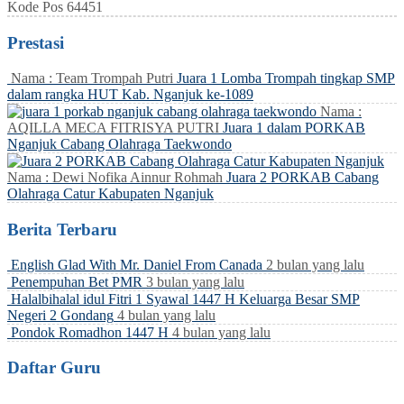
Kode Pos
64451
Prestasi
Nama : Team Trompah Putri
Juara 1 Lomba Trompah tingkap SMP
dalam rangka HUT Kab. Nganjuk ke-1089
Nama :
AQILLA MECA FITRISYA PUTRI
Juara 1 dalam PORKAB
Nganjuk Cabang Olahraga Taekwondo
Nama : Dewi Nofika Ainnur Rohmah
Juara 2 PORKAB Cabang
Olahraga Catur Kabupaten Nganjuk
Berita Terbaru
English Glad With Mr. Daniel From Canada
2 bulan yang lalu
Penempuhan Bet PMR
3 bulan yang lalu
Halalbihalal idul Fitri 1 Syawal 1447 H Keluarga Besar SMP
Negeri 2 Gondang
4 bulan yang lalu
Pondok Romadhon 1447 H
4 bulan yang lalu
Daftar Guru