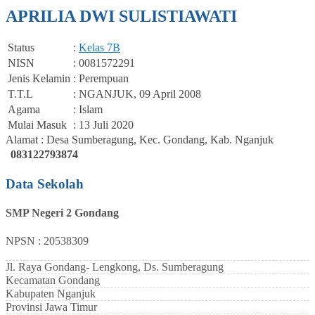
APRILIA DWI SULISTIAWATI
Status
:
Kelas 7B
NISN
: 0081572291
Jenis Kelamin
: Perempuan
T.T.L
: NGANJUK, 09 April 2008
Agama
: Islam
Mulai Masuk
: 13 Juli 2020
Alamat : Desa Sumberagung, Kec. Gondang, Kab. Nganjuk
083122793874
Data Sekolah
SMP Negeri 2 Gondang
NPSN : 20538309
Jl. Raya Gondang- Lengkong, Ds. Sumberagung
Kecamatan
Gondang
Kabupaten
Nganjuk
Provinsi
Jawa Timur