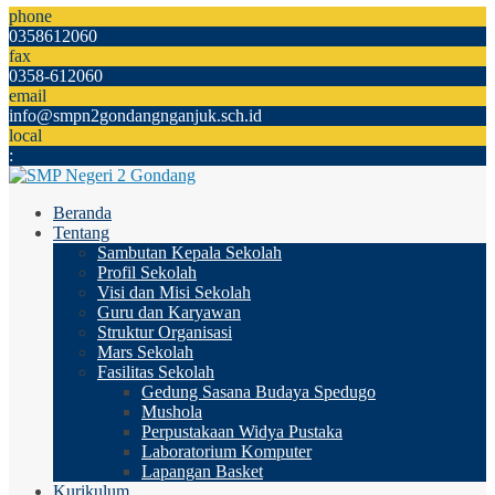
phone
0358612060
fax
0358-612060
email
info@smpn2gondangnganjuk.sch.id
local
:
Beranda
Tentang
Sambutan Kepala Sekolah
Profil Sekolah
Visi dan Misi Sekolah
Guru dan Karyawan
Struktur Organisasi
Mars Sekolah
Fasilitas Sekolah
Gedung Sasana Budaya Spedugo
Mushola
Perpustakaan Widya Pustaka
Laboratorium Komputer
Lapangan Basket
Kurikulum