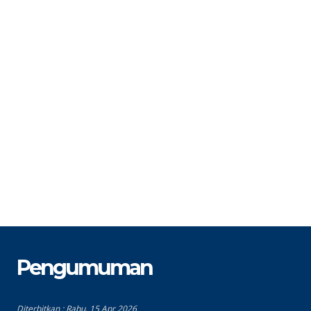
STAT
PPPK
S
GTK
TU
G
Pengumuman
Diterbitkan :
Rabu, 15 Apr 2026