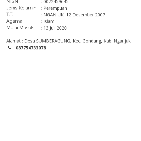
NISN
: 0072459645
Jenis Kelamin
: Perempuan
T.T.L
: NGANJUK, 12 Desember 2007
Agama
: Islam
Mulai Masuk
: 13 Juli 2020
Alamat : Desa SUMBERAGUNG, Kec. Gondang, Kab. Nganjuk
087754733078