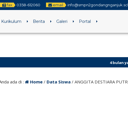
fax
0358-612060
email
info@smpn2gondangnganjuk.sch
Kurikulum
Berita
Galeri
Portal
4 bulan yang lalu
Anda ada di :
Home
/
Data Siswa
/
ANGGITA DESTIARA PUTR