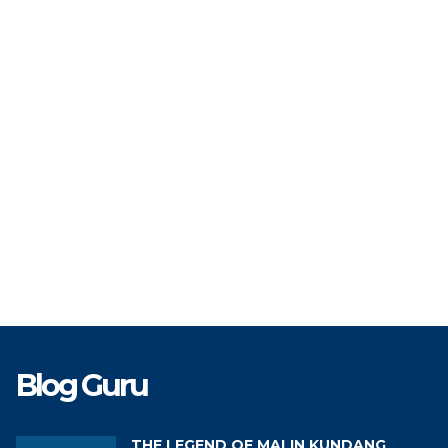
TAT
PNS
STAT
TK
BP/BK
GTK
Gur
Blog Guru
THE LEGEND OF MALIN KUNDANG