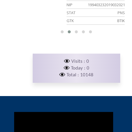
NIP
199403232019032021
PNS
STAT
PNS
u Matematika
GTK
BTIK
Visits : 0
Today : 0
Total : 10148