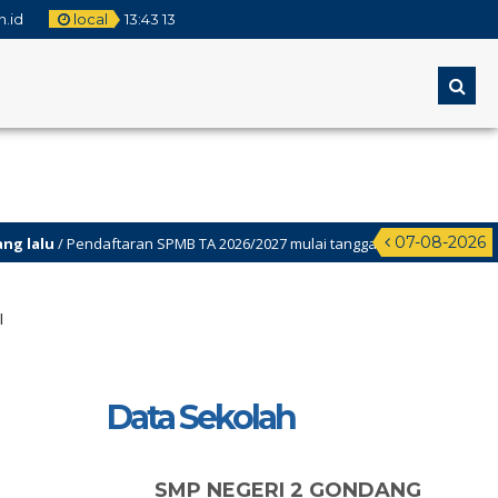
.id
local
13
:
43
13
07-08-2026
/ Pendaftaran SPMB TA 2026/2027 mulai tanggal 2 Juni-22juni 2026
I
Data Sekolah
SMP NEGERI 2 GONDANG