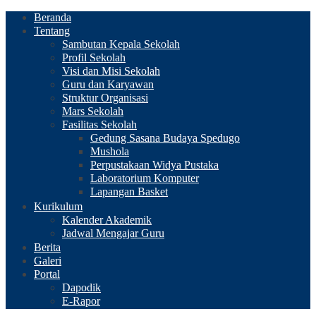
Beranda
Tentang
Sambutan Kepala Sekolah
Profil Sekolah
Visi dan Misi Sekolah
Guru dan Karyawan
Struktur Organisasi
Mars Sekolah
Fasilitas Sekolah
Gedung Sasana Budaya Spedugo
Mushola
Perpustakaan Widya Pustaka
Laboratorium Komputer
Lapangan Basket
Kurikulum
Kalender Akademik
Jadwal Mengajar Guru
Berita
Galeri
Portal
Dapodik
E-Rapor