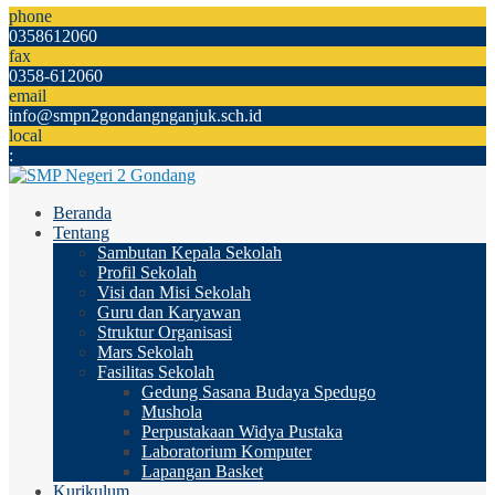
phone
0358612060
fax
0358-612060
email
info@smpn2gondangnganjuk.sch.id
local
:
Beranda
Tentang
Sambutan Kepala Sekolah
Profil Sekolah
Visi dan Misi Sekolah
Guru dan Karyawan
Struktur Organisasi
Mars Sekolah
Fasilitas Sekolah
Gedung Sasana Budaya Spedugo
Mushola
Perpustakaan Widya Pustaka
Laboratorium Komputer
Lapangan Basket
Kurikulum