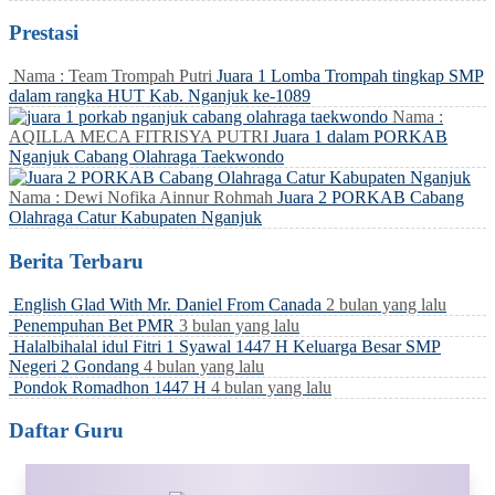
Prestasi
Nama : Team Trompah Putri
Juara 1 Lomba Trompah tingkap SMP
dalam rangka HUT Kab. Nganjuk ke-1089
Nama :
AQILLA MECA FITRISYA PUTRI
Juara 1 dalam PORKAB
Nganjuk Cabang Olahraga Taekwondo
Nama : Dewi Nofika Ainnur Rohmah
Juara 2 PORKAB Cabang
Olahraga Catur Kabupaten Nganjuk
Berita Terbaru
English Glad With Mr. Daniel From Canada
2 bulan yang lalu
Penempuhan Bet PMR
3 bulan yang lalu
Halalbihalal idul Fitri 1 Syawal 1447 H Keluarga Besar SMP
Negeri 2 Gondang
4 bulan yang lalu
Pondok Romadhon 1447 H
4 bulan yang lalu
Daftar Guru