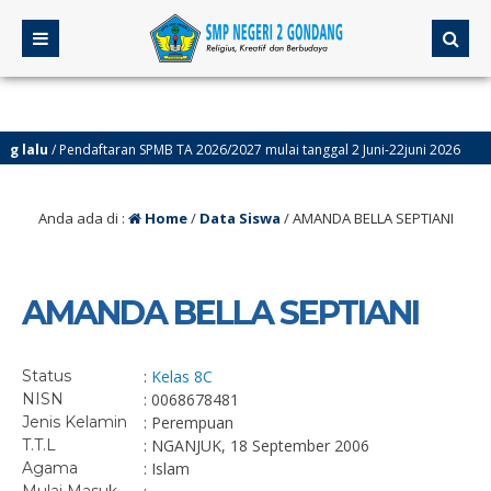
lalu
/ Pendaftaran SPMB TA 2026/2027 mulai tanggal 2 Juni-22juni 2026
Anda ada di :
Home
/
Data Siswa
/
AMANDA BELLA SEPTIANI
AMANDA BELLA SEPTIANI
Status
:
Kelas 8C
NISN
: 0068678481
Jenis Kelamin
: Perempuan
T.T.L
: NGANJUK, 18 September 2006
Agama
: Islam