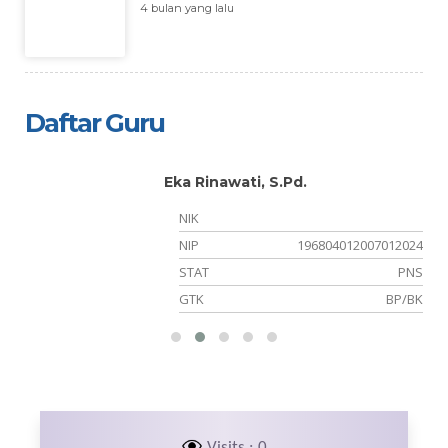
4 bulan yang lalu
Daftar Guru
Eka Rinawati, S.Pd.
NIK
NIP
196804012007012024
NS
STAT
PNS
ah
GTK
BP/BK
Visits : 0