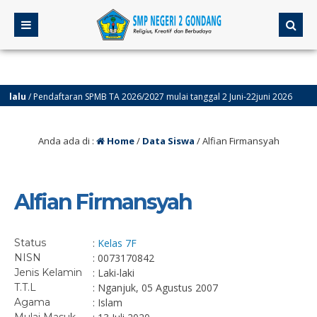
alu
/ Pendaftaran SPMB TA 2026/2027 mulai tanggal 2 Juni-22juni 2026
Anda ada di :
Home
/
Data Siswa
/
Alfian Firmansyah
Alfian Firmansyah
Status
:
Kelas 7F
NISN
: 0073170842
Jenis Kelamin
: Laki-laki
T.T.L
: Nganjuk, 05 Agustus 2007
Agama
: Islam