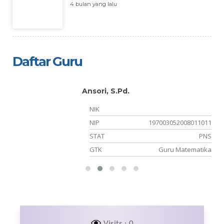
4 bulan yang lalu
Daftar Guru
Ansori, S.Pd.
NIK
14
NIP
197003052008011011
NS
STAT
PNS
is
GTK
Guru Matematika
Visits : 0