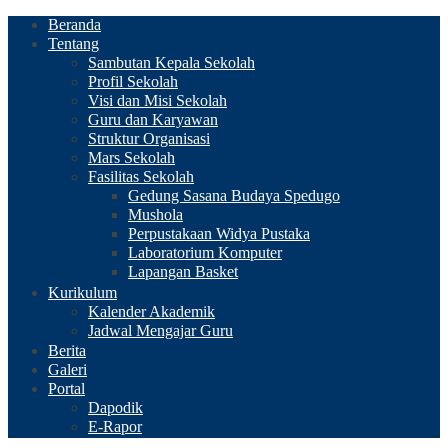
Beranda
Tentang
Sambutan Kepala Sekolah
Profil Sekolah
Visi dan Misi Sekolah
Guru dan Karyawan
Struktur Organisasi
Mars Sekolah
Fasilitas Sekolah
Gedung Sasana Budaya Spedugo
Mushola
Perpustakaan Widya Pustaka
Laboratorium Komputer
Lapangan Basket
Kurikulum
Kalender Akademik
Jadwal Mengajar Guru
Berita
Galeri
Portal
Dapodik
E-Rapor