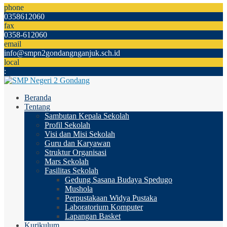
phone
0358612060
fax
0358-612060
email
info@smpn2gondangnganjuk.sch.id
local
:
Beranda
Tentang
Sambutan Kepala Sekolah
Profil Sekolah
Visi dan Misi Sekolah
Guru dan Karyawan
Struktur Organisasi
Mars Sekolah
Fasilitas Sekolah
Gedung Sasana Budaya Spedugo
Mushola
Perpustakaan Widya Pustaka
Laboratorium Komputer
Lapangan Basket
Kurikulum