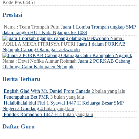
Kode Pos
64451
Prestasi
Nama : Team Trompah Putri
Juara 1 Lomba Trompah tingkap SMP
dalam rangka HUT Kab. Nganjuk ke-1089
Nama :
AQILLA MECA FITRISYA PUTRI
Juara 1 dalam PORKAB
Nganjuk Cabang Olahraga Taekwondo
Nama : Dewi Nofika Ainnur Rohmah
Juara 2 PORKAB Cabang
Olahraga Catur Kabupaten Nganjuk
Berita Terbaru
English Glad With Mr. Daniel From Canada
2 bulan yang lalu
Penempuhan Bet PMR
3 bulan yang lalu
Halalbihalal idul Fitri 1 Syawal 1447 H Keluarga Besar SMP
Negeri 2 Gondang
4 bulan yang lalu
Pondok Romadhon 1447 H
4 bulan yang lalu
Daftar Guru