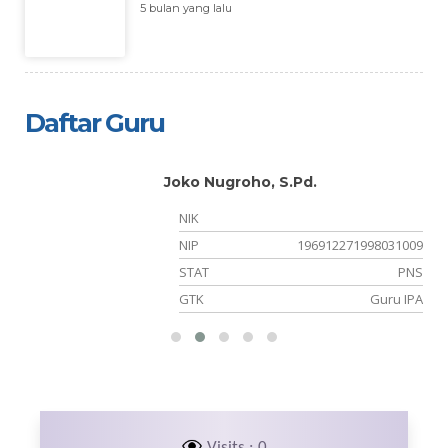
5 bulan yang lalu
Daftar Guru
Joko Nugroho, S.Pd.
NIK
NIP
196912271998031009
er
STAT
PNS
an
GTK
Guru IPA
Visits : 0