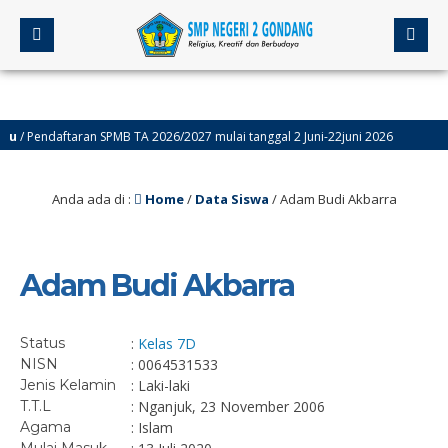
 Pendaftaran SPMB TA 2026/2027 mulai tanggal 2 Juni-22juni 2026
4 
Anda ada di :
Home
/
Data Siswa
/
Adam Budi Akbarra
Adam Budi Akbarra
Status
:
Kelas 7D
NISN
: 0064531533
Jenis Kelamin
: Laki-laki
T.T.L
: Nganjuk, 23 November 2006
Agama
: Islam