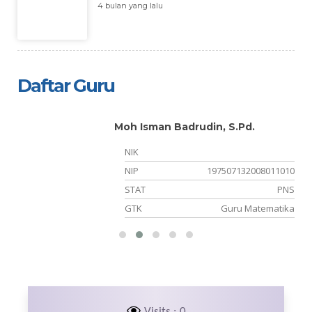
4 bulan yang lalu
Daftar Guru
Moh Isman Badrudin, S.Pd.
NIK
35
NIP
197507132008011010
NS
STAT
PNS
PS
GTK
Guru Matematika
Visits : 0