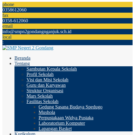
phone
0358612060
fax
0358-612060
email
info@smpn2gondangnganjuk.sch.id
local
:
Beranda
Tentang
Sambutan Kepala Sekolah
Profil Sekolah
Visi dan Misi Sekolah
Guru dan Karyawan
Struktur Organisasi
Mars Sekolah
Fasilitas Sekolah
Gedung Sasana Budaya Spedugo
Mushola
Perpustakaan Widya Pustaka
Laboratorium Komputer
Lapangan Basket
Kurikulum