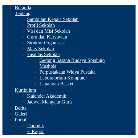
Beranda
Tentang
Sambutan Kepala Sekolah
Profil Sekolah
Visi dan Misi Sekolah
Guru dan Karyawan
Struktur Organisasi
Mars Sekolah
Fasilitas Sekolah
Gedung Sasana Budaya Spedugo
Mushola
Perpustakaan Widya Pustaka
Laboratorium Komputer
Lapangan Basket
Kurikulum
Kalender Akademik
Jadwal Mengajar Guru
Berita
Galeri
Portal
Dapodik
E-Rapor