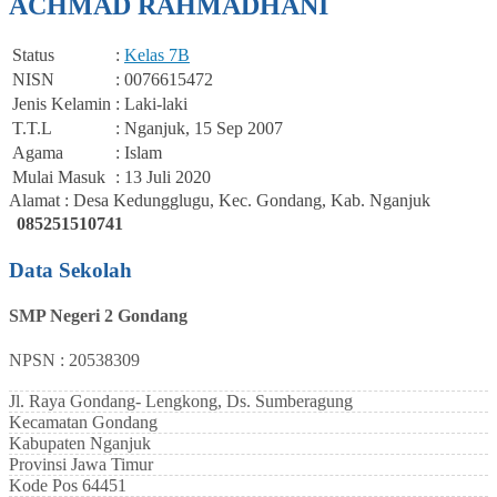
ACHMAD RAHMADHANI
Status
:
Kelas 7B
NISN
: 0076615472
Jenis Kelamin
: Laki-laki
T.T.L
: Nganjuk, 15 Sep 2007
Agama
: Islam
Mulai Masuk
: 13 Juli 2020
Alamat : Desa Kedungglugu, Kec. Gondang, Kab. Nganjuk
085251510741
Data Sekolah
SMP Negeri 2 Gondang
NPSN : 20538309
Jl. Raya Gondang- Lengkong, Ds. Sumberagung
Kecamatan
Gondang
Kabupaten
Nganjuk
Provinsi
Jawa Timur
Kode Pos
64451