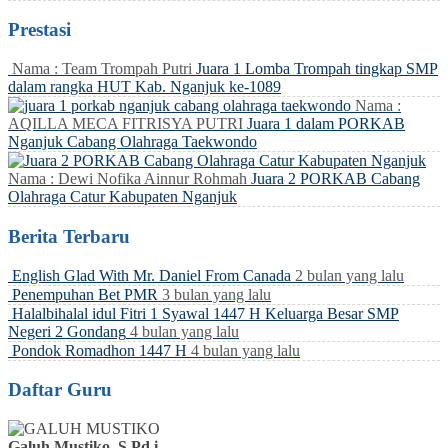
Prestasi
Nama : Team Trompah Putri
Juara 1 Lomba Trompah tingkap SMP
dalam rangka HUT Kab. Nganjuk ke-1089
Nama :
AQILLA MECA FITRISYA PUTRI
Juara 1 dalam PORKAB
Nganjuk Cabang Olahraga Taekwondo
Nama : Dewi Nofika Ainnur Rohmah
Juara 2 PORKAB Cabang
Olahraga Catur Kabupaten Nganjuk
Berita Terbaru
English Glad With Mr. Daniel From Canada
2 bulan yang lalu
Penempuhan Bet PMR
3 bulan yang lalu
Halalbihalal idul Fitri 1 Syawal 1447 H Keluarga Besar SMP
Negeri 2 Gondang
4 bulan yang lalu
Pondok Romadhon 1447 H
4 bulan yang lalu
Daftar Guru
Galuh Mustiko, S.Pd.i