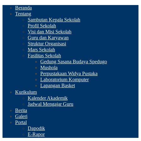
Beranda
Tentang
Sambutan Kepala Sekolah
Profil Sekolah
Visi dan Misi Sekolah
Guru dan Karyawan
Struktur Organisasi
Mars Sekolah
Fasilitas Sekolah
Gedung Sasana Budaya Spedugo
Mushola
Perpustakaan Widya Pustaka
Laboratorium Komputer
Lapangan Basket
Kurikulum
Kalender Akademik
Jadwal Mengajar Guru
Berita
Galeri
Portal
Dapodik
E-Rapor