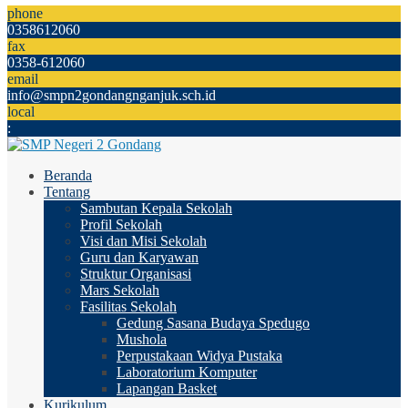
phone
0358612060
fax
0358-612060
email
info@smpn2gondangnganjuk.sch.id
local
:
Beranda
Tentang
Sambutan Kepala Sekolah
Profil Sekolah
Visi dan Misi Sekolah
Guru dan Karyawan
Struktur Organisasi
Mars Sekolah
Fasilitas Sekolah
Gedung Sasana Budaya Spedugo
Mushola
Perpustakaan Widya Pustaka
Laboratorium Komputer
Lapangan Basket
Kurikulum