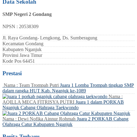
Data Sekolah
SMP Negeri 2 Gondang
NPSN : 20538309
Jl. Raya Gondang- Lengkong, Ds. Sumberagung
Kecamatan
Gondang
Kabupaten
Nganjuk
Provinsi
Jawa Timur
Kode Pos
64451
Prestasi
Nama : Team Trompah Putri
Juara 1 Lomba Trompah tingkap SMP
dalam rangka HUT Kab. Nganjuk ke-1089
Nama :
AQILLA MECA FITRISYA PUTRI
Juara 1 dalam PORKAB
Nganjuk Cabang Olahraga Taekwondo
Nama : Dewi Nofika Ainnur Rohmah
Juara 2 PORKAB Cabang
Olahraga Catur Kabupaten Nganjuk
Berita Terbaru