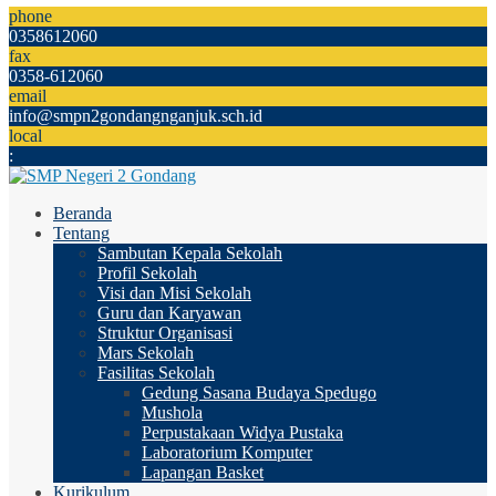
phone
0358612060
fax
0358-612060
email
info@smpn2gondangnganjuk.sch.id
local
:
Beranda
Tentang
Sambutan Kepala Sekolah
Profil Sekolah
Visi dan Misi Sekolah
Guru dan Karyawan
Struktur Organisasi
Mars Sekolah
Fasilitas Sekolah
Gedung Sasana Budaya Spedugo
Mushola
Perpustakaan Widya Pustaka
Laboratorium Komputer
Lapangan Basket
Kurikulum