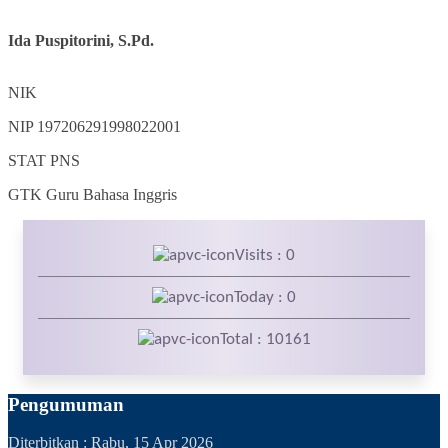
Ida Puspitorini, S.Pd.
NIK
NIP
197206291998022001
STAT
PNS
GTK
Guru Bahasa Inggris
Visits : 0
Today : 0
Total : 10161
Pengumuman
Diterbitkan :
Rabu, 15 Apr 2026