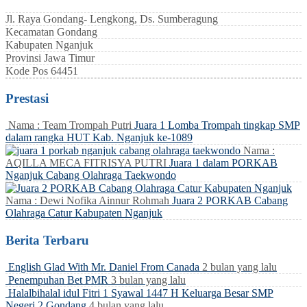
Jl. Raya Gondang- Lengkong, Ds. Sumberagung
Kecamatan
Gondang
Kabupaten
Nganjuk
Provinsi
Jawa Timur
Kode Pos
64451
Prestasi
Nama : Team Trompah Putri
Juara 1 Lomba Trompah tingkap SMP
dalam rangka HUT Kab. Nganjuk ke-1089
Nama :
AQILLA MECA FITRISYA PUTRI
Juara 1 dalam PORKAB
Nganjuk Cabang Olahraga Taekwondo
Nama : Dewi Nofika Ainnur Rohmah
Juara 2 PORKAB Cabang
Olahraga Catur Kabupaten Nganjuk
Berita Terbaru
English Glad With Mr. Daniel From Canada
2 bulan yang lalu
Penempuhan Bet PMR
3 bulan yang lalu
Halalbihalal idul Fitri 1 Syawal 1447 H Keluarga Besar SMP
Negeri 2 Gondang
4 bulan yang lalu