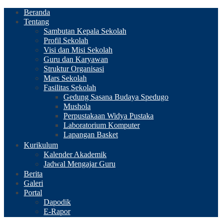
Beranda
Tentang
Sambutan Kepala Sekolah
Profil Sekolah
Visi dan Misi Sekolah
Guru dan Karyawan
Struktur Organisasi
Mars Sekolah
Fasilitas Sekolah
Gedung Sasana Budaya Spedugo
Mushola
Perpustakaan Widya Pustaka
Laboratorium Komputer
Lapangan Basket
Kurikulum
Kalender Akademik
Jadwal Mengajar Guru
Berita
Galeri
Portal
Dapodik
E-Rapor