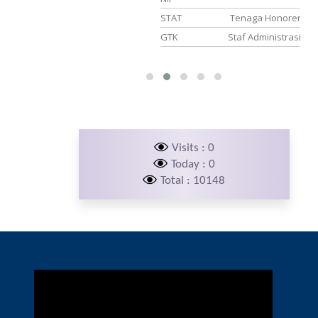
PNS
STAT
Tenaga Honorer
 Seni Budaya
GTK
Staf Administrasi
Visits : 0
Today : 0
Total : 10148