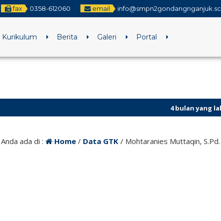
fax
0358-612060
email
info@smpn2gondangnganjuk.sc
Kurikulum
Berita
Galeri
Portal
4 bulan yang lalu
/ Pend
4 bulan yang lalu
/ Asse
Anda ada di :
Home
/
Data GTK
/
Mohtaranies Muttaqin, S.Pd.