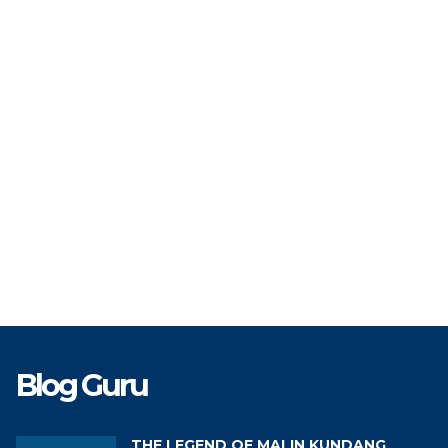
TAT
PNS
STAT
TK
BP/BK
GTK
Guru
Blog Guru
THE LEGEND OF MALIN KUNDANG