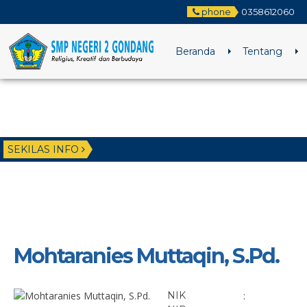
phone
0358612060
Beranda
Tentang
SEKILAS INFO
Mohtaranies Muttaqin, S.Pd.
NIK
: