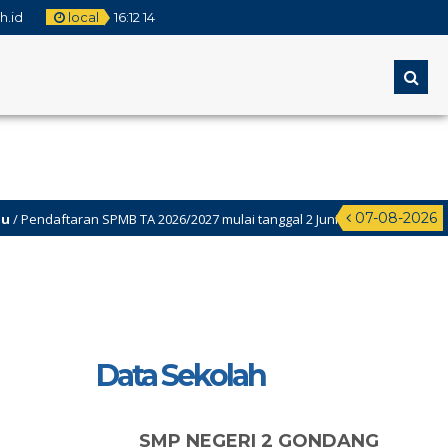
h.id
local
16
:
12
15
07-08-2026
aftaran SPMB TA 2026/2027 mulai tanggal 2 Juni-22juni 2026
smen Sumatif akhir Semester Genap (ASAS) Kelas 9 Dilaksanakan Tanggal 
Data Sekolah
SMP NEGERI 2 GONDANG