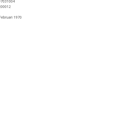
97031004
200012
Februari 1970