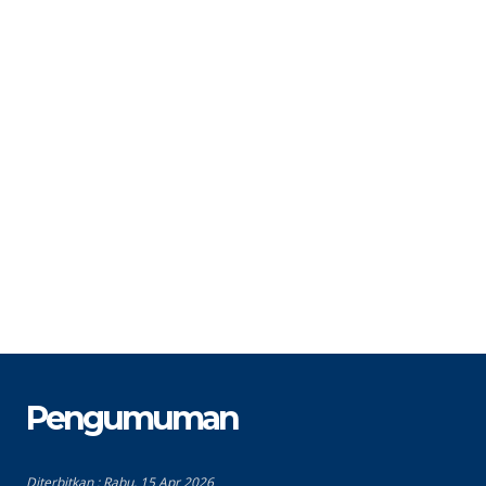
STAT
PPPK
S
GTK
TU
G
Pengumuman
Diterbitkan :
Rabu, 15 Apr 2026