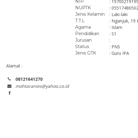
NIP
: 1970021919
NUPTK
: 0551748650
Jenis Kelamin
: Laki-laki
T.T.L
: Nganjuk, 19 
Agama
: Islam
Pendidikan
: S1
Jurusan
:
Status
: PNS
Jenis GTK
: Guru IPA
Alamat :
08121641270
mohtaranies@yahoo.co.id