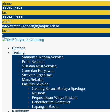
phone
0358612060
fax
0358-612060
email
info@smpn2gondangnganjuk.sch.id
local
:
Beranda
Tentang
Sambutan Kepala Sekolah
Profil Sekolah
Visi dan Misi Sekolah
Guru dan Karyawan
Struktur Organisasi
Mars Sekolah
Fasilitas Sekolah
Gedung Sasana Budaya Spedugo
Mushola
Perpustakaan Widya Pustaka
Laboratorium Komputer
Lapangan Basket
Kurikulum