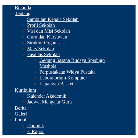
Beranda
Tentang
Sambutan Kepala Sekolah
Profil Sekolah
Visi dan Misi Sekolah
Guru dan Karyawan
Struktur Organisasi
Mars Sekolah
Fasilitas Sekolah
Gedung Sasana Budaya Spedugo
Mushola
Perpustakaan Widya Pustaka
Laboratorium Komputer
Lapangan Basket
Kurikulum
Kalender Akademik
Jadwal Mengajar Guru
Berita
Galeri
Portal
Dapodik
E-Rapor