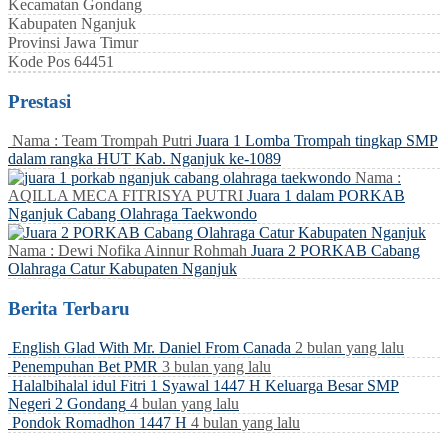
Kecamatan
Gondang
Kabupaten
Nganjuk
Provinsi
Jawa Timur
Kode Pos
64451
Prestasi
Nama : Team Trompah Putri
Juara 1 Lomba Trompah tingkap SMP
dalam rangka HUT Kab. Nganjuk ke-1089
Nama :
AQILLA MECA FITRISYA PUTRI
Juara 1 dalam PORKAB
Nganjuk Cabang Olahraga Taekwondo
Nama : Dewi Nofika Ainnur Rohmah
Juara 2 PORKAB Cabang
Olahraga Catur Kabupaten Nganjuk
Berita Terbaru
English Glad With Mr. Daniel From Canada
2 bulan yang lalu
Penempuhan Bet PMR
3 bulan yang lalu
Halalbihalal idul Fitri 1 Syawal 1447 H Keluarga Besar SMP
Negeri 2 Gondang
4 bulan yang lalu
Pondok Romadhon 1447 H
4 bulan yang lalu