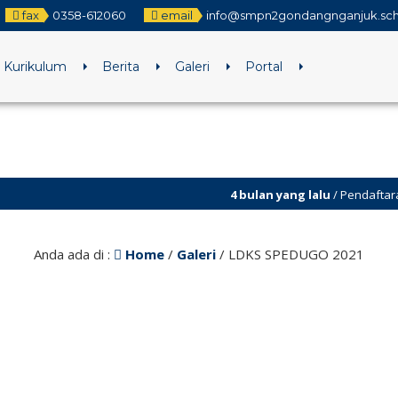
fax
0358-612060
email
info@smpn2gondangnganjuk.sch
Kurikulum
Berita
Galeri
Portal
4 bulan yang lalu
/ Pendaftaran SPMB TA
Anda ada di :
Home
/
Galeri
/
LDKS SPEDUGO 2021