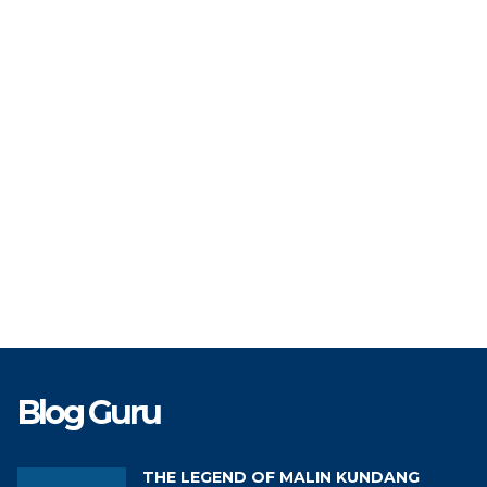
TAT
PNS
STAT
Te
TK
Guru Bahasa Jawa
GTK
Tenag
Blog Guru
THE LEGEND OF MALIN KUNDANG