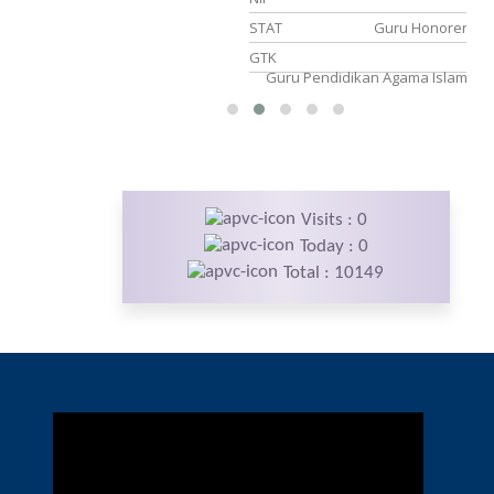
naga Honorer
STAT
Guru Honorer
a Kebersihan
GTK
Guru Pendidikan Agama Islam
Visits : 0
Today : 0
Total : 10149