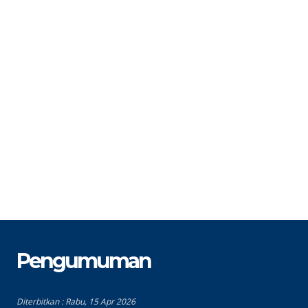
STAT
PNS
S
GTK
G
Guru Pendidikan Agama Islam
Pengumuman
Diterbitkan :
Rabu, 15 Apr 2026