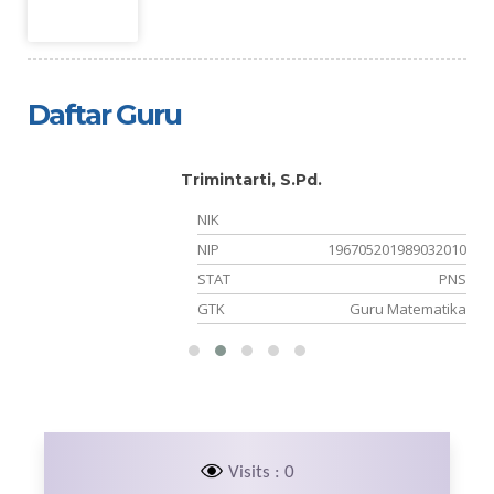
Daftar Guru
Trimintarti, S.Pd.
NIK
NIP
196705201989032010
PW
STAT
PNS
ha
GTK
Guru Matematika
Visits : 0