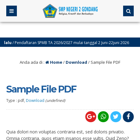
lu
/ Pendaftaran SPMB TA 2026/2027 mulai tanggal 2 Juni-22juni 2026
Anda ada di :
Home
/
Download
/
Sample File PDF
Sample File PDF
Type : pdf,
Download
(undefined)
Quia dolori non voluptas contraria est, sed doloris privatio.
Omnia contraria, quos etiam insanos esse vultis. Quid Zeno?